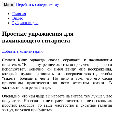
Перейти к содержимому
Меню
Песни под гитару
pesnec.ru
Главная
Видео
Рубрики видео
Простые упражнения для
начинающего гитариста
Добавить комментарий
Стивен Кинг однажды сказал, обращаясь к начинающим
писателям: “Ваше внутреннее око тем острее, чем чаще вы его
используете”. Конечно, он имел ввиду мир воображения,
который нужно развивать и совершенствовать, чтобы
“видеть” больше и чётче. Но дело в том, что его слова
применимы практически ко всем аспектам жизни. В
частности, к игре на гитаре.
Очевидно, что чем чаще вы играете на гитаре, тем лучше у вас
получается. Но если вы не играете ничего, кроме нескольких
простых аккордов, то ваше мастерство и скрытые таланты
заснут, не успев пробудиться.