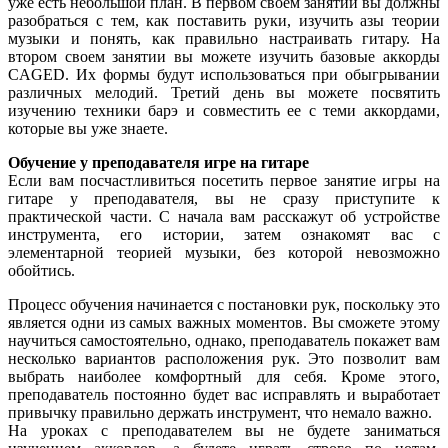
уже есть небольшой план. В первом своем занятии вы должны
разобраться с тем, как поставить руки, изучить азы теории
музыки и понять, как правильно настраивать гитару. На
втором своем занятии вы можете изучить базовые аккорды
CAGED. Их формы будут использоваться при обыгрывании
различных мелодий. Третий день вы можете посвятить
изучению техники барэ и совместить ее с теми аккордами,
которые вы уже знаете.
Обучение у преподавателя игре на гитаре
Если вам посчастливиться посетить первое занятие игры на
гитаре у преподавателя, вы не сразу приступите к
практической части. С начала вам расскажут об устройстве
инструмента, его истории, затем ознакомят вас с
элементарной теорией музыки, без которой невозможно
обойтись.
Процесс обучения начинается с постановки рук, поскольку это
является одни из самых важных моментов. Вы сможете этому
научиться самостоятельно, однако, преподаватель покажет вам
несколько вариантов расположения рук. Это позволит вам
выбрать наиболее комфортный для себя. Кроме этого,
преподаватель постоянно будет вас исправлять и выработает
привычку правильно держать инструмент, что немало важно.
На уроках с преподавателем вы не будете заниматься