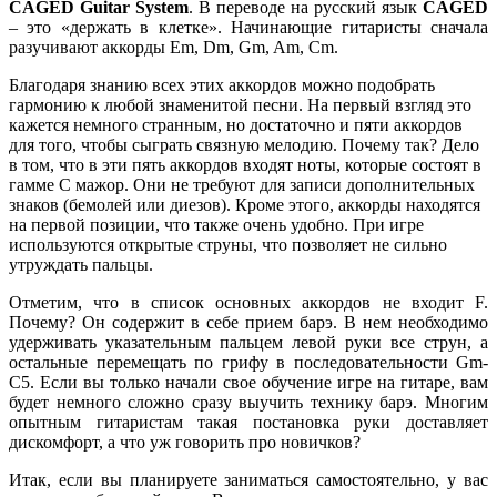
CAGED Guitar System
. В переводе на русский язык
CAGED
– это «держать в клетке». Начинающие гитаристы сначала
разучивают аккорды Em, Dm, Gm, Am, Cm.
Благодаря знанию всех этих аккордов можно подобрать
гармонию к любой знаменитой песни. На первый взгляд это
кажется немного странным, но достаточно и пяти аккордов
для того, чтобы сыграть связную мелодию. Почему так? Дело
в том, что в эти пять аккордов входят ноты, которые состоят в
гамме С мажор. Они не требуют для записи дополнительных
знаков (бемолей или диезов). Кроме этого, аккорды находятся
на первой позиции, что также очень удобно. При игре
используются открытые струны, что позволяет не сильно
утруждать пальцы.
Отметим, что в список основных аккордов не входит F.
Почему? Он содержит в себе прием барэ. В нем необходимо
удерживать указательным пальцем левой руки все струн, а
остальные перемещать по грифу в последовательности Gm-
C5. Если вы только начали свое обучение игре на гитаре, вам
будет немного сложно сразу выучить технику барэ. Многим
опытным гитаристам такая постановка руки доставляет
дискомфорт, а что уж говорить про новичков?
Итак, если вы планируете заниматься самостоятельно, у вас