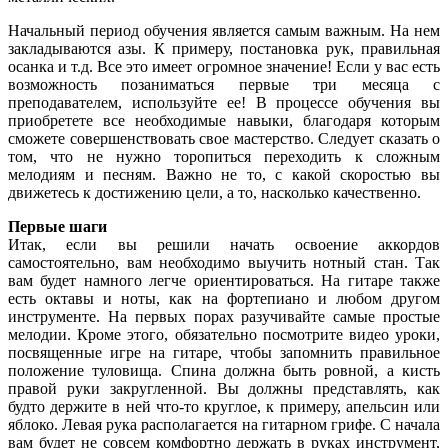
Начальный период обучения является самым важным. На нем
закладываются азы. К примеру, постановка рук, правильная
осанка и т.д. Все это имеет огромное значение! Если у вас есть
возможность позаниматься первые три месяца с
преподавателем, используйте ее! В процессе обучения вы
приобретете все необходимые навыки, благодаря которым
сможете совершенствовать свое мастерство. Следует сказать о
том, что не нужно торопиться переходить к сложным
мелодиям и песням. Важно не то, с какой скоростью вы
движетесь к достижению цели, а то, насколько качественно.
Первые шаги
Итак, если вы решили начать освоение аккордов
самостоятельно, вам необходимо выучить нотный стан. Так
вам будет намного легче ориентироваться. На гитаре также
есть октавы и ноты, как на фортепиано и любом другом
инструменте. На первых порах разучивайте самые простые
мелодии. Кроме этого, обязательно посмотрите видео уроки,
посвященные игре на гитаре, чтобы запомнить правильное
положение туловища. Спина должна быть ровной, а кисть
правой руки закругленной. Вы должны представлять, как
будто держите в ней что-то круглое, к примеру, апельсин или
яблоко. Левая рука располагается на гитарном грифе. С начала
вам будет не совсем комфортно держать в руках инструмент,