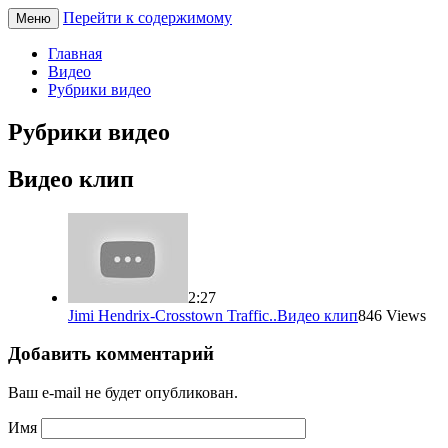
Перейти к содержимому
Меню
Песни под гитару
pesnec.ru
Главная
Видео
Рубрики видео
Рубрики видео
Видео клип
2:27
Jimi Hendrix-Crosstown Traffic..
Видео клип
846 Views
Добавить комментарий
Ваш e-mail не будет опубликован.
Имя