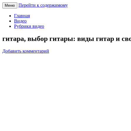
Перейти к содержимому
Меню
Песни под гитару
pesnec.ru
Главная
Видео
Рубрики видео
гитара, выбор гитары: виды гитар и сво
Добавить комментарий