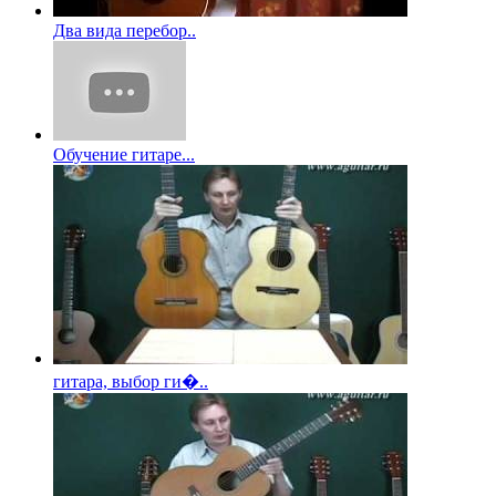
Два вида перебор..
Обучение гитаре...
гитара, выбор ги�..