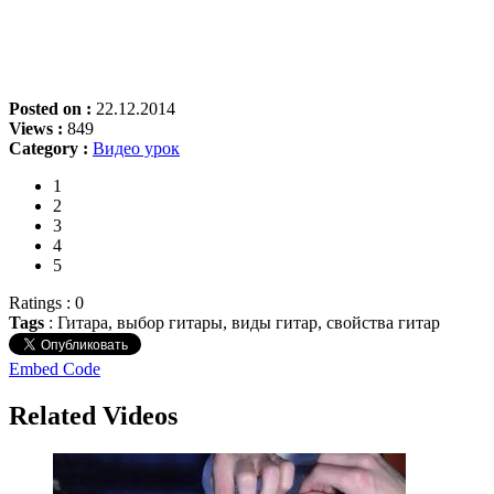
Posted on :
22.12.2014
Views :
849
Category :
Видео урок
1
2
3
4
5
Ratings : 0
Tags
: Гитара, выбор гитары, виды гитар, свойства гитар
Embed Code
Related Videos