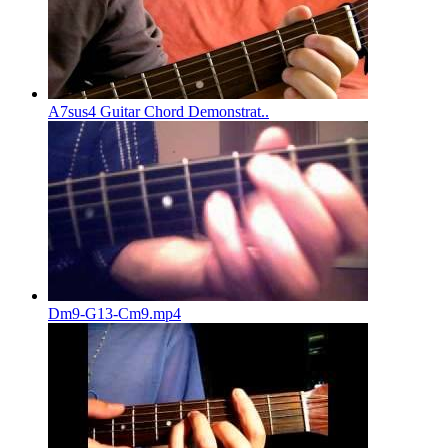
A7sus4 Guitar Chord Demonstrat..
Dm9-G13-Cm9.mp4