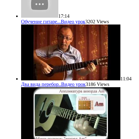
17:14
Обучение гитаре...
Видео урок
3202 Views
11:04
Два вида перебор..
Видео урок
3186 Views