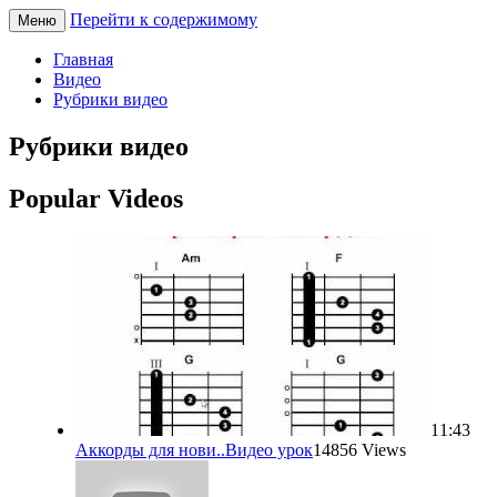
Перейти к содержимому
Меню
Песни под гитару
pesnec.ru
Главная
Видео
Рубрики видео
Рубрики видео
Popular Videos
11:43
Аккорды для нови..
Видео урок
14856 Views