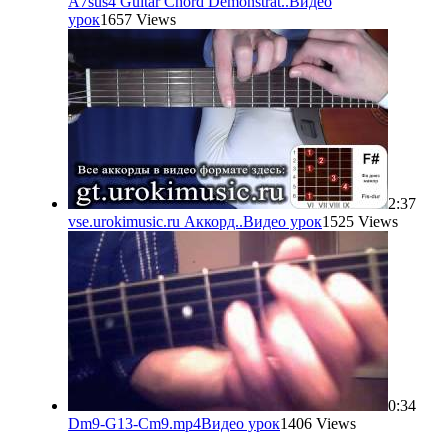
A7sus4 Guitar Chord Demonstrat..
Видео
урок
1657 Views
2:37
vse.urokimusic.ru Аккорд..
Видео урок
1525 Views
0:34
Dm9-G13-Cm9.mp4
Видео урок
1406 Views